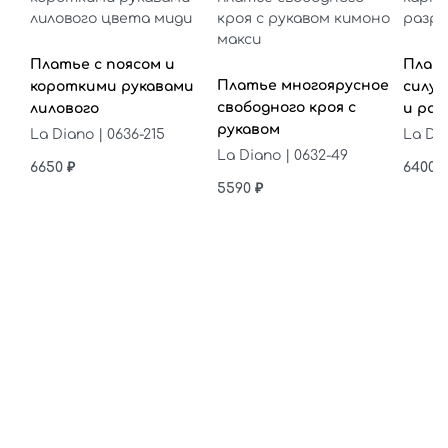
Выберите параметры
Выбе
Выберите параметры
Платье с поясом и
Плать
Платье многоярусное
короткими рукавами
силуэ
свободного кроя с
лилового
и раз
рукавом
La Diano | 0636-215
La Dia
La Diano | 0632-49
6650
₽
6400
₽
5590
₽
ры
и