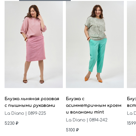
Выберите параметры
Выберите параметры
Выб
Блузка льняная розовая
Блузка с
Блу
с пышными рукавами
асимметричным кроем
вст
и воланами mint
La Diano | 0899-225
La D
La Diano | 0894-242
5230
₽
159
5100
₽