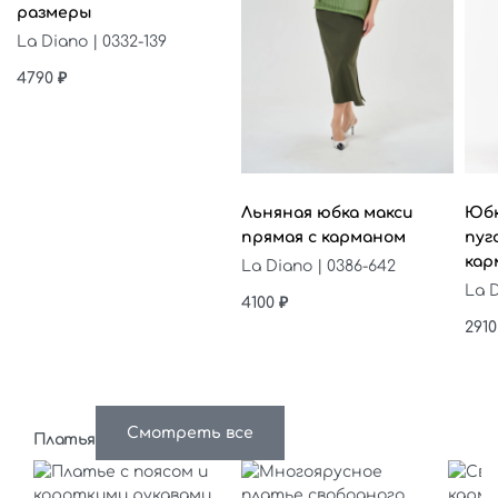
размеры
La Diano | 0332-139
4790
₽
Выберите параметры
Выб
и
Льняная юбка макси
Юбк
прямая с карманом
пуг
кар
La Diano | 0386-642
La D
4100
₽
291
Смотреть все
Платья