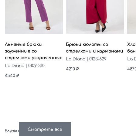
Выберите параметры
Выберите параметры
Выб
Льняные брюки
Брюки кюлоты со
Хло
зауженные со
стрелками и карманами
бан
стрелками укороченные
La Diano | 0123-629
La D
La Diano | 0109-310
4210
₽
487
4540
₽
Смотреть все
Блузки