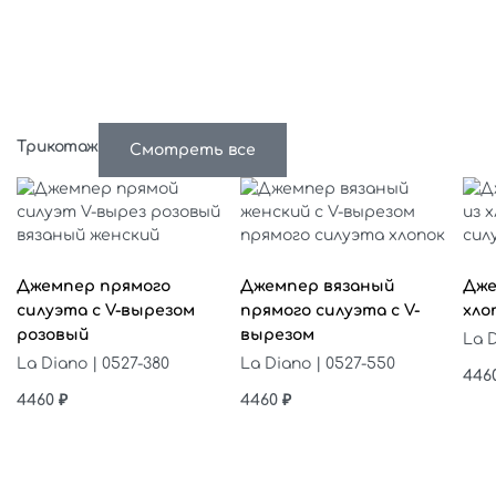
Трикотаж
Смотреть все
Выберите параметры
Выберите параметры
Выб
Джемпер прямого
Джемпер вязаный
Дже
силуэта с V-вырезом
прямого силуэта с V-
хло
розовый
вырезом
La D
La Diano | 0527-380
La Diano | 0527-550
446
4460
₽
4460
₽