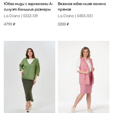
Юбка миди с карманами А-
Вязаная юбка ниже колена
силуэт большие размеры
прямая
La Diano | 0332-139
La Diano | 0455-551
4790
₽
3200
₽