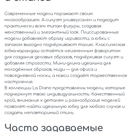
Современные модели поражают своим
многообразием. A-силуэт универсален и подходит
практически всем типам фигуры, создавая
женственный и элегантный look. Плиссированные
модели добавляют образу игривости, а юбки с
запахом выгодно подчёркивают талию. Классическая
юбка-карандаш остаётся неизменным фаворитом
для создания деловых образов, подчёркивая силуэт и
добавляя строгости. Мини-длина идеальна для
молодёжных образов, миди — для офиса и
повседневной носки, а макси создаёт торжественное
настроение.
В коллекции La Diano представлены модели, которые
подчеркнут твою индивидуальность. Качественный
крой, внимание к деталям и разнообразие моделей
позволят найти идеальную юбку для любого случая и
создать неповторимый стиль.
Часто задаваемые