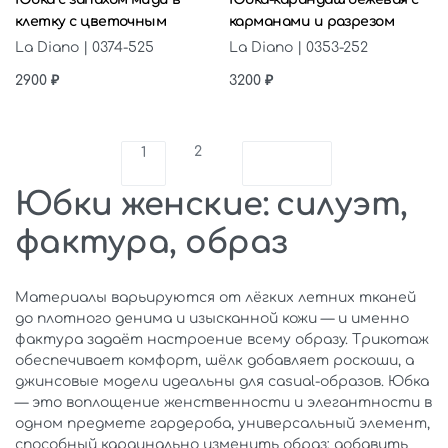
клетку с цветочным
карманами и разрезом
La Diano | 0374-525
La Diano | 0353-252
2900
₽
3200
₽
2
1
Юбки женские: силуэт,
фактура, образ
Материалы варьируются от лёгких летних тканей
до плотного денима и изысканной кожи — и именно
фактура задаёт настроение всему образу. Трикотаж
обеспечивает комфорт, шёлк добавляет роскоши, а
джинсовые модели идеальны для casual-образов. Юбка
— это воплощение женственности и элегантности в
одном предмете гардероба, универсальный элемент,
способный кардинально изменить образ: добавить