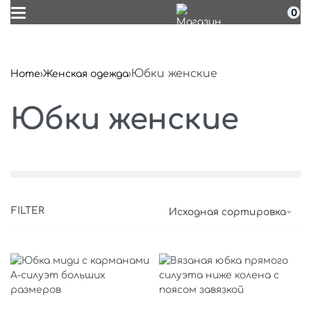
0
Юбки женские
Home
›
Женская одежда
›
Юбки женские
FILTER
Исходная сортировка
Выберите параметры
Выберите параметры