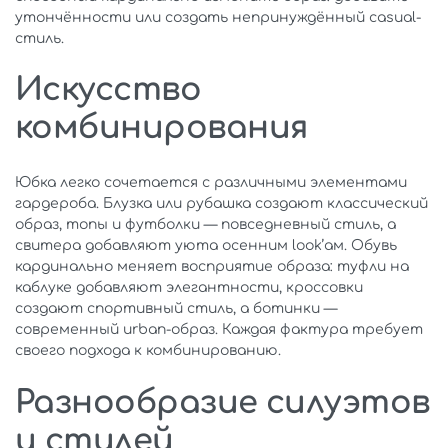
утончённости или создать непринуждённый casual-
стиль.
Искусство
комбинирования
Юбка легко сочетается с различными элементами
гардероба. Блузка или рубашка создают классический
образ, топы и футболки — повседневный стиль, а
свитера добавляют уюта осенним look’ам. Обувь
кардинально меняет восприятие образа: туфли на
каблуке добавляют элегантности, кроссовки
создают спортивный стиль, а ботинки —
современный urban-образ. Каждая фактура требует
своего подхода к комбинированию.
Разнообразие силуэтов
и стилей