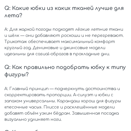
Q: Какие юбки из каких тканей лучше для
лета?
A: Для жаркой погоды подходят лёгкие летние ткани
и шёлк — они добавляют роскоши и не перегревают.
Трикотаж обеспечивает максимальный комфорт
круглый год. Денимовые и джинсовые модели
идеальны для casual-образов в прохладные дни.
Q: Как правильно подобрать юбку к типу
фигуры?
A: Главный принцип — подчеркнуть достоинства и
скорректировать пропорции. A-силуэт и юбки с
запахом универсальны. Карандаш хорош для фигуры
«песочные часы». Плиссе и расклешённые модели
добавят объём узким бёдрам. Завышенная посадка
визуально удлиняет ноги.