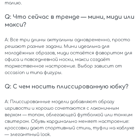
талию.
Q: Что сейчас в тренде — мини, миди или
макси?
A: Все три длины актуальны одновременно, просто
решают разные задачи. Мини идеальна для
молодёжных образов, миди остаётся фаворитом для
офиса и повседневной носки, макси создаёт
торжественное настроение. Выбор зависит от
occasion и типа фигуры.
Q: С чем носить плиссированную юбку?
A: Плиссированные модели добавляют образу
игривости и хорошо сочетаются с лаконичным
верхом — топом, облегающей футболкой или тонким
свитером. Обувь кардинально меняет настроение:
кроссовки дают спортивный стиль, туфли на каблуке
— элегантный look.