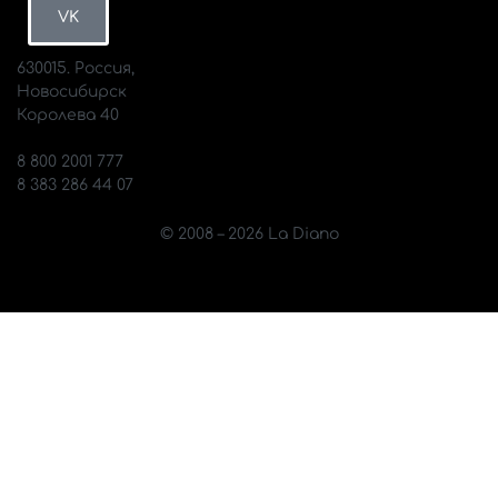
VK
630015. Россия,
Новосибирск
Королева 40
info@diano.ru
8 800 2001 777
8 383 286 44 07
© 2008 – 2026 La Diano