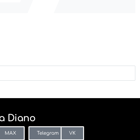
a Diano
MAX
Telegram
VK