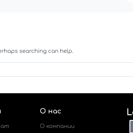
 Perhaps searching can help.
я
О нас
L
рат
О компании