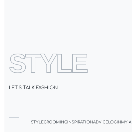
ОДЕЖДА
МАГАЗИНЫ
О КОМПАН
STYLE
БРЮКИ
БЛУЗКИ
ВЯЗАНЫЙ ТРИКОТАЖ
ВЕР
НОВОСИБИРСК
КРАСНОЯРСК
САНКТ-ПЕТЕРБУР
ОПЛАТА И ВОЗВРАТ
ПОКУПАТЕЛЯМ
КАК ОПРЕД
LET'S TALK FASHION.
STYLE
GROOMING
INSPIRATION
ADVICE
LOGIN
MY 