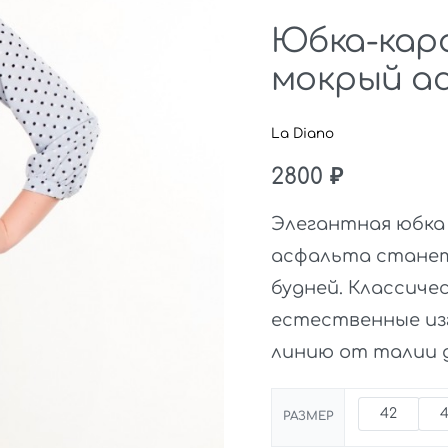
Юбка-кар
мокрый а
La Diano
2800
₽
Элегантная юбка
асфальта станет
будней. Классич
естественные из
линию от талии д
42
РАЗМЕР