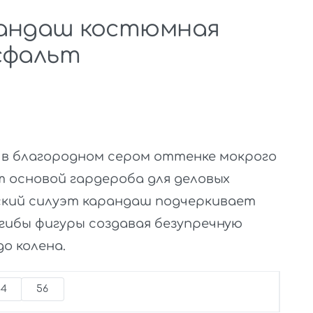
андаш костюмная
сфальт
 в благородном сером оттенке мокрого
 основой гардероба для деловых
еский силуэт карандаш подчеркивает
гибы фигуры создавая безупречную
о колена.
44
56