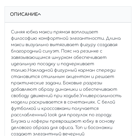
ОПИСАНИЕ
Синяя юбка макси прямая воплощает
философию комфортной элегантности. Длина
макси визуально вытягивает фигуру создавая
благородный силуэт. Пояс на резинке с
завязывающимся шнурком обеспечивает
идеальную посадку и подчеркивает
талию.Накладной фигурный карман спереди
становится стильным акцентом и решает
практические задачи. Боковые разрезы
добавляют образу динамики и обеспечивают
свободу движений при ходьбе.Универсальность
модели раскрывается в сочетаниях. С белой
футболкой и кроссовками получается
расслабленный look для прогулок по городу.
Блузка и лоферы превращают юбку в основу
делового образа для офиса. Топ и босоножки
создают элегантный вечерний