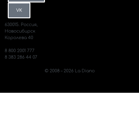
ВКонтакте
MAX
VK
630015. Россия,
Новосибирск
Королева 40
info@diano.ru
8 800 2001 777
8 383 286 44 07
© 2008 – 2026 La Diano