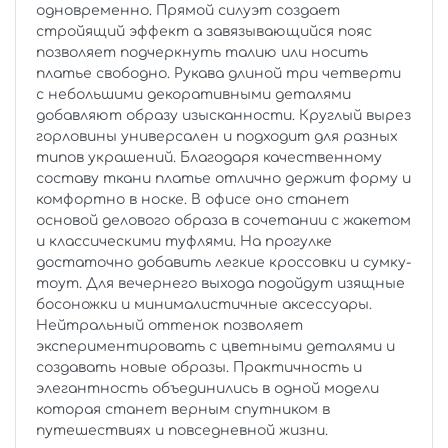
одновременно. Прямой силуэт создает
стройящий эффект а завязывающийся пояс
позволяет подчеркнуть талию или носить
платье свободно. Рукава длиной три четверти
с небольшими декоративными деталями
добавляют образу изысканности. Круглый вырез
горловины универсален и подходит для разных
типов украшений. Благодаря качественному
составу ткани платье отлично держит форму и
комфортно в носке. В офисе оно станет
основой делового образа в сочетании с жакетом
и классическими туфлями. На прогулке
достаточно добавить легкие кроссовки и сумку-
тоут. Для вечернего выхода подойдут изящные
босоножки и минималистичные аксессуары.
Нейтральный оттенок позволяет
экспериментировать с цветными деталями и
создавать новые образы. Практичность и
элегантность объединились в одной модели
которая станет верным спутником в
путешествиях и повседневной жизни.