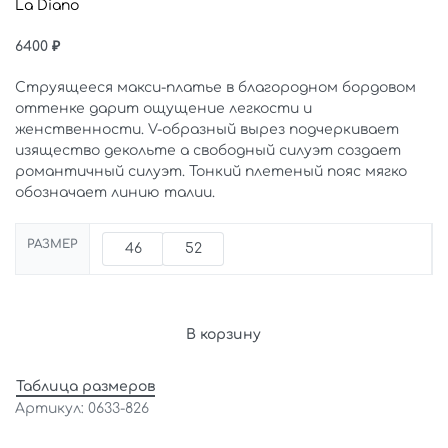
La Diano
6400
₽
Струящееся макси-платье в благородном бордовом
оттенке дарит ощущение легкости и
женственности. V-образный вырез подчеркивает
изящество декольте а свободный силуэт создает
романтичный силуэт. Тонкий плетеный пояс мягко
обозначает линию талии.
РАЗМЕР
46
52
В корзину
Таблица размеров
0633-826