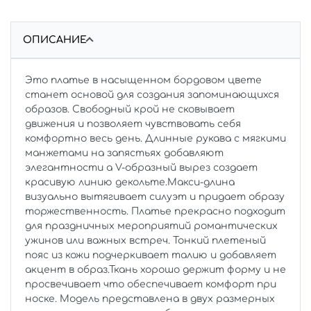
ОПИСАНИЕ
Это платье в насыщенном бордовом цвете
станет основой для создания запоминающихся
образов. Свободный крой не сковывает
движения и позволяет чувствовать себя
комфортно весь день. Длинные рукава с мягкими
манжетами на запястьях добавляют
элегантности а V-образный вырез создает
красивую линию декольте.Макси-длина
визуально вытягивает силуэт и придает образу
торжественность. Платье прекрасно подходит
для праздничных мероприятий романтических
ужинов или важных встреч. Тонкий плетеный
пояс из кожи подчеркивает талию и добавляет
акцент в образ.Ткань хорошо держит форму и не
просвечивает что обеспечивает комфорт при
носке. Модель представлена в двух размерных