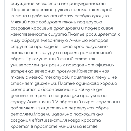
ощущение легкости и непринужденности.
Широкие короткие рукава напоминают крой
кимоно и добавляют образу особую грацию.
Мягкий пояс собирает ткань под грудью
создавая красивые драпировки и подчеркивая
женственность силуэта.Платье расширяется к
низу образуя элегантную А-линию которая
струится при ходьбе. Такой крой визуально
вытягивает фигуру и создает романтичный
образ. Приглушенный синий оттенок
универсален для разных поводов – от офисных
встреч до вечерних прогулок.Качественная
ткань с легкой текстурой приятна к телу и не
стесняет движений. Платье одинаково хорошо
смотрится с босоножками на каблуке для
деловых встреч и с кедами для прогулок по
городу. Лаконичный V-образный вырез горловины
добавляет изящества не перегружая образ
деталями.Модель идеально подходит для
создания effortless-стиля когда красота
кроется в простоте линий и качестве