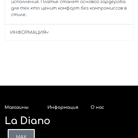
исполнения. Платье станет основой гардероба
для тех кто ценит комфорт без компромиссов в
стиле.
ИНФОРМАЦИЯ
Магазины
Информация
О нас
La Diano
Адреса
Красноярск
Оплата и
Покупателям
О компании
магазинов La
возврат
к
Diano в
Как
Телеграм
Сотрудничество
Р
MAX