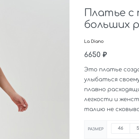
Платье с
больших 
La Diano
6650
₽
Это платье созд
улыбаться своем
плавно расходящ
легкости и женст
талию не сковыва
46
РАЗМЕР