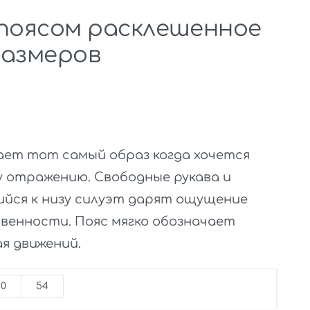
 поясом расклешенное
размеров
ает тот самый образ когда хочется
у отражению. Свободные рукава и
ийся к низу силуэт дарят ощущение
венности. Пояс мягко обозначает
я движений.
50
54