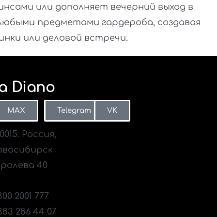
жинсами или дополняет вечерний выход в
 любыми предметами гардероба, создавая
инки или деловой встречи.
a Diano
MAX
Telegram
VK
0015. Россия,
овосибирск
ролева 40
fo@diano.ru
800 2001 777
383 286 44 07