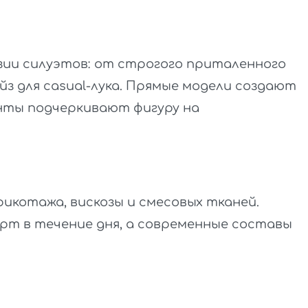
зии силуэтов: от строгого приталенного
йз для casual-лука. Прямые модели создают
анты подчеркивают фигуру на
рикотажа, вискозы и смесовых тканей.
т в течение дня, а современные составы