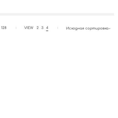
128
VIEW
2
3
4
Исходная сортировка