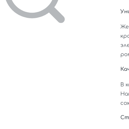
Ун
Же
кр
эл
ро
Ка
В 
На
со
Ст