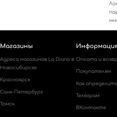
Ло
па
мн
Магазины
Информаци
Адреса магазинов La Diano в
Оплата и возв
Новосибирске
Покупателям
Красноярск
Как определит
Санк-Петербург
Телеграм
Томск
ВКонтакте