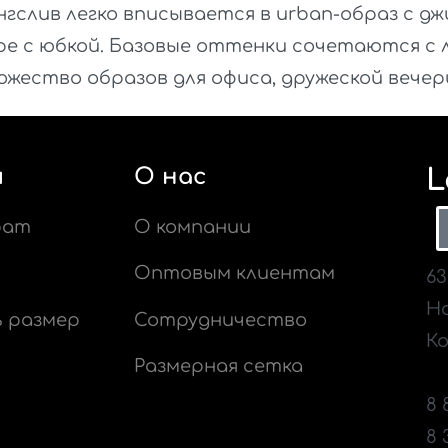
нгслив легко вписывается в urban-образ с д
ре с юбкой. Базовые оттенки сочетаются с
ожество образов для офиса, дружеской вечер
я
О нас
L
рат
О компании
Оптовым клиентам
63
Н
ь размер
Сотрудничество
Ко
Размерная сетка
in
8 
8 