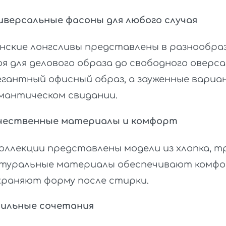
иверсальные фасоны для любого случая
нские лонгсливы представлены в разнообра
оя для делового образа до свободного оверса
егантный офисный образ, а зауженные вари
мантическом свидании.
чественные материалы и комфорт
коллекции представлены модели из хлопка, т
туральные материалы обеспечивают комфор
храняют форму после стирки.
ильные сочетания