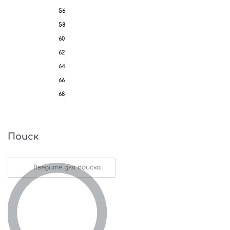
56
58
60
62
64
66
68
Поиск