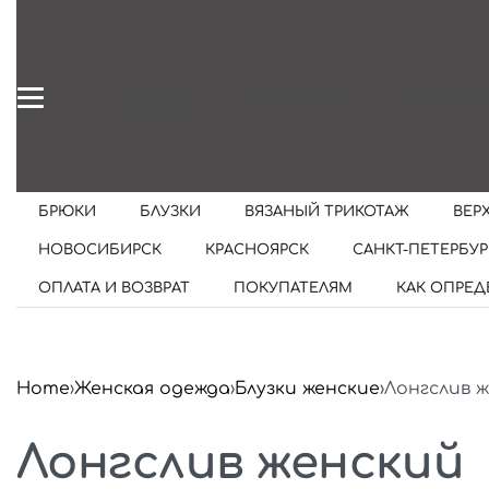
ОДЕЖДА
МАГАЗИНЫ
О КОМПАН
БРЮКИ
БЛУЗКИ
ВЯЗАНЫЙ ТРИКОТАЖ
ВЕР
НОВОСИБИРСК
КРАСНОЯРСК
САНКТ-ПЕТЕРБУР
ОПЛАТА И ВОЗВРАТ
ПОКУПАТЕЛЯМ
КАК ОПРЕД
Home
›
Женская одежда
›
Блузки женские
›
Лонгслив 
Лонгслив женский