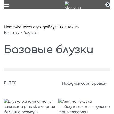
0
Home
›
Женская одежда
›
Блузки женские
›
Базовые блузки
Базовые блузки
FILTER
Исходная сортировка