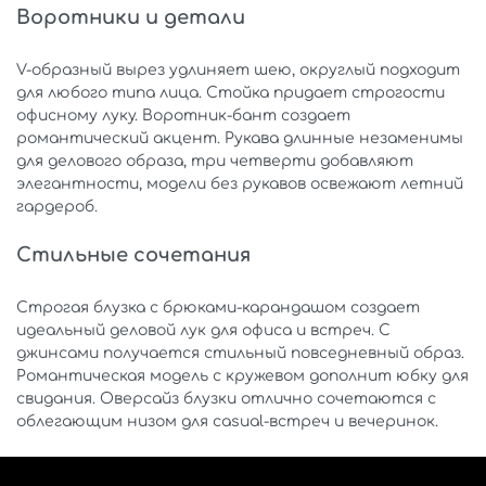
Воротники и детали
V-образный вырез удлиняет шею, округлый подходит
для любого типа лица. Стойка придает строгости
офисному луку. Воротник-бант создает
романтический акцент. Рукава длинные незаменимы
для делового образа, три четверти добавляют
элегантности, модели без рукавов освежают летний
гардероб.
Стильные сочетания
Строгая блузка с брюками-карандашом создает
идеальный деловой лук для офиса и встреч. С
джинсами получается стильный повседневный образ.
Романтическая модель с кружевом дополнит юбку для
свидания. Оверсайз блузки отлично сочетаются с
облегающим низом для casual-встреч и вечеринок.