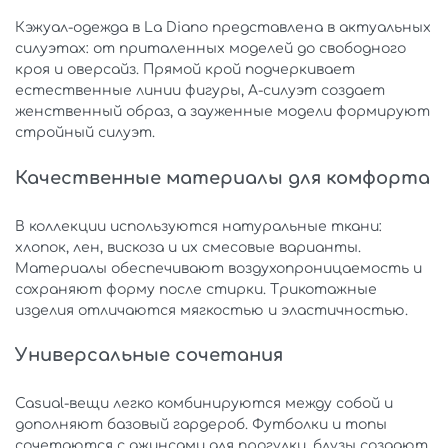
Кэжуал-одежда в La Diano представлена в актуальных
силуэтах: от приталенных моделей до свободного
кроя и оверсайз. Прямой крой подчеркивает
естественные линии фигуры, А-силуэт создает
женственный образ, а зауженные модели формируют
стройный силуэт.
Качественные материалы для комфорта
В коллекции используются натуральные ткани:
хлопок, лен, вискоза и их смесовые варианты.
Материалы обеспечивают воздухопроницаемость и
сохраняют форму после стирки. Трикотажные
изделия отличаются мягкостью и эластичностью.
Универсальные сочетания
Casual-вещи легко комбинируются между собой и
дополняют базовый гардероб. Футболки и топы
сочетаются с джинсами для прогулки, блузы создают