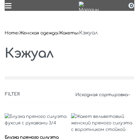
0
Кэжуал
Home
›
Женская одежда
›
Жакеты
›
Кэжуал
FILTER
Исходная сортировка
Выберите параметры
Выберите параметры
Блузка прямого силуэта