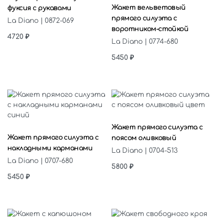
Жакет вельветовый
фуксия с рукавами
прямого силуэта с
La Diano | 0872-069
воротником-стойкой
4720
₽
La Diano | 0774-680
5450
₽
Выберите параметры
Выберите параметры
Жакет прямого силуэта с
Жакет прямого силуэта с
поясом оливковый
накладными карманами
La Diano | 0704-513
La Diano | 0707-680
5800
₽
5450
₽