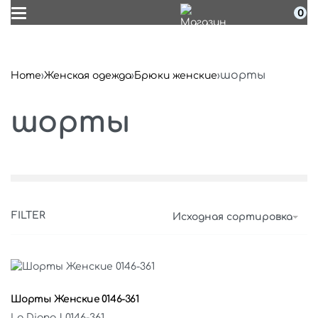
0
шорты
Home
›
Женская одежда
›
Брюки женские
›
шорты
FILTER
Исходная сортировка
Выберите параметры
Шорты Женские 0146-361
La Diano | 0146-361