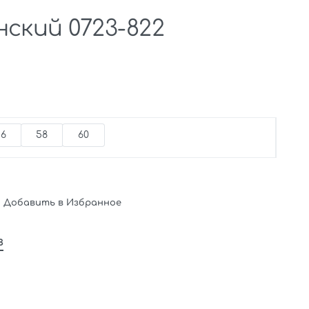
ский 0723-822
56
58
60
Добавить в Избранное
в