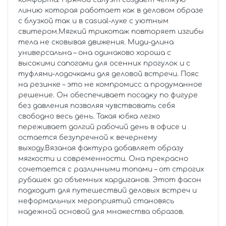
линию которая работает как в деловом образе
с блузкой так и в casual-луке с уютным
свитером.Мягкий трикотаж повторяет изгибы
тела не сковывая движения. Миди-длина
универсальна – она одинаково хороша с
высокими сапогами для осенних прогулок и с
туфлями-лодочками для деловой встречи. Пояс
на резинке – это не компромисс а продуманное
решение. Он обеспечивает посадку по фигуре
без давления позволяя чувствовать себя
свободно весь день. Такая юбка легко
переживает долгий рабочий день в офисе и
остается безупречной к вечернему
выходу.Вязаная фактура добавляет образу
мягкости и современности. Она прекрасно
сочетается с различными топами – от строгих
рубашек до объемных кардиганов. Этот фасон
подходит для путешествий деловых встреч и
неформальных мероприятий становясь
надежной основой для множества образов.