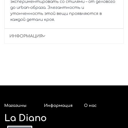
экспериментировать со стилями – от делового
до urban-образа. Элегантность и
утонченность этой вещи проявляются в
каждой детали кроя.
ИНФОРМАЦИЯ
Магазины
Информация
О нас
La Diano
Адреса
Красноярск
Оплата и
Покупателям
О компании
магазинов La
возврат
к