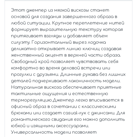
Этот джемпер из мягкой вискозы станет
основой для создания завершенного образа в
любой ситуации. Крупное переплетение нитей
формирует выразительную текстуру которая
притягивает взгляды и добавляет объем
силуэту. Горизонтальный вырез лодочка
деликатно открывает линию ключиц создавая
женственный акцент в верхней части образа.
Свободный крой позволяет чувствовать себя
комфортно во время деловой встречи или
прогулки с друзьями. Длинные рукава без лишних
деталей подчеркивают лаконичность модели.
Натуральная вискоза обеспечивает приятные
тактильные ощущения и естественную
терморегуляцию.Джемпер легко вписывается в
офисный образ в сочетании с классическими
брюками или создает casual-лук с джинсами. Для
романтического свидания его можно дополнить
юбкой и изящными аксессуарами.
Универсальность модели позволяет