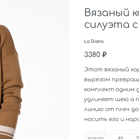
Вязаный к
силуэта с
La Diano
3380
₽
Этот вязаный ка
вырезом превращ
комплект одним д
удлиняет шею а 
линию от плеч до
носить его и на
46