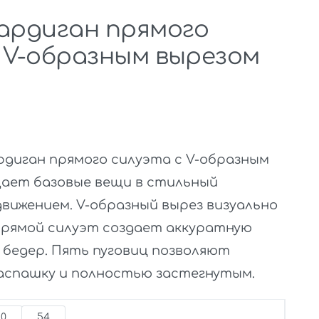
ардиган прямого
 V-образным вырезом
рдиган прямого силуэта с V-образным
ает базовые вещи в стильный
вижением. V-образный вырез визуально
прямой силуэт создает аккуратную
 бедер. Пять пуговиц позволяют
распашку и полностью застегнутым.
50
54