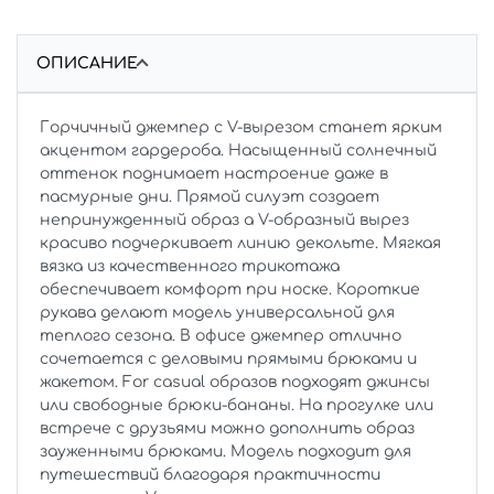
ОПИСАНИЕ
Горчичный джемпер с V-вырезом станет ярким
акцентом гардероба. Насыщенный солнечный
оттенок поднимает настроение даже в
пасмурные дни. Прямой силуэт создает
непринужденный образ а V-образный вырез
красиво подчеркивает линию декольте. Мягкая
вязка из качественного трикотажа
обеспечивает комфорт при носке. Короткие
рукава делают модель универсальной для
теплого сезона. В офисе джемпер отлично
сочетается с деловыми прямыми брюками и
жакетом. For casual образов подходят джинсы
или свободные брюки-бананы. На прогулке или
встрече с друзьями можно дополнить образ
зауженными брюками. Модель подходит для
путешествий благодаря практичности