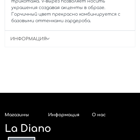
трикотажа. V-вырез позволяет носить
украшения создавая акценты в образе.
Горчичный цвет прекрасно комбинируется с
базовыми оттенками гардероба.
ИНФОРМАЦИЯ
Магазины
Информация
О нас
La Diano
Адреса
Красноярск
Оплата и
Покупателям
О компании
магазинов La
возврат
к