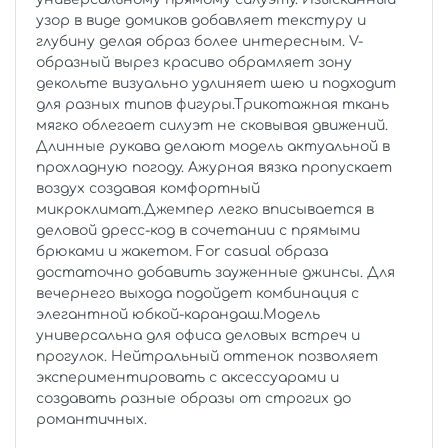
узор в виде домиков добавляет текстуру и
глубину делая образ более интересным. V-
образный вырез красиво обрамляет зону
декольте визуально удлиняет шею и подходит
для разных типов фигуры.Трикотажная ткань
мягко облегает силуэт не сковывая движений.
Длинные рукава делают модель актуальной в
прохладную погоду. Ажурная вязка пропускает
воздух создавая комфортный
микроклимат.Джемпер легко вписывается в
деловой дресс-код в сочетании с прямыми
брюками и жакетом. For casual образа
достаточно добавить зауженные джинсы. Для
вечернего выхода подойдет комбинация с
элегантной юбкой-карандаш.Модель
универсальна для офиса деловых встреч и
прогулок. Нейтральный оттенок позволяет
экспериментировать с аксессуарами и
создавать разные образы от строгих до
романтичных.