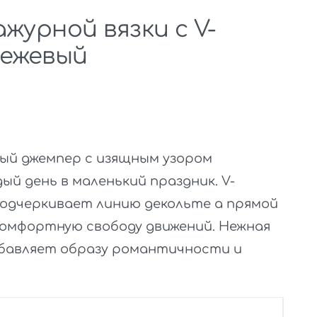
журной вязки с V-
бежевый
ый джемпер с изящным узором
й день в маленький праздник. V-
подчеркивает линию декольте а прямой
комфортную свободу движений. Нежная
обавляет образу романтичности и