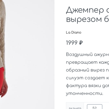
Джемпер а
вырезом 
La Diano
1999
₽
Воздушный ажурн
превращает кажды
образный вырез 
силуэт создает 
фактура вязки д
утонченности.
52