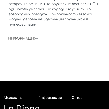
встречи в офис или на дружеские посиделки. Он
одинаково уместен на городских улицах и в
загородных поездках. Компактность вязаной
модели делает ее идеальным спутником в
путешествиях.
ИНФОРМАЦИЯ
Магазины
Информация
О нас
La Diano
Адреса
Красноярск
Оплата и
Покупателям
О компании