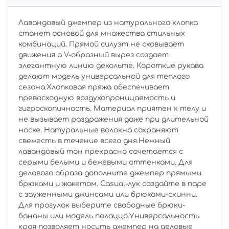
Лавандовый джемпер из натурального хлопка
станет основой для множества стильных
комбинаций. Прямой силуэт не сковывает
движения а V-образный вырез создает
элегантную линию декольте. Короткие рукава
делают модель универсальной для теплого
сезона.Хлопковая пряжа обеспечивает
превосходную воздухопроницаемость и
гигроскопичность. Материал приятен к телу и
не вызывает раздражения даже при длительной
носке. Натуральные волокна сохраняют
свежесть в течение всего дня.Нежный
лавандовый тон прекрасно сочетается с
серыми белыми и бежевыми оттенками. Для
делового образа дополните джемпер прямыми
брюками и жакетом. Casual-лук создайте в паре
с зауженными джинсами или брюками-скинни.
Для прогулок выберите свободные брюки-
бананы или модель палаццо.Универсальность
кроя позволяет носить джемпер на деловые