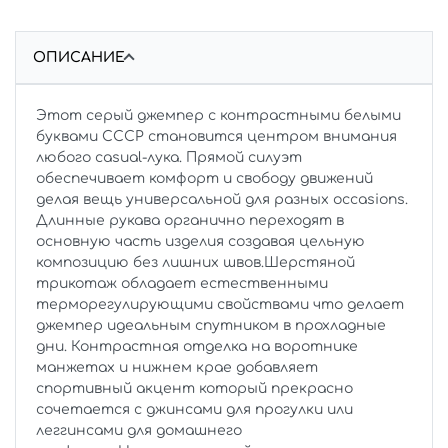
ОПИСАНИЕ
Этот серый джемпер с контрастными белыми
буквами СССР становится центром внимания
любого casual-лука. Прямой силуэт
обеспечивает комфорт и свободу движений
делая вещь универсальной для разных occasions.
Длинные рукава органично переходят в
основную часть изделия создавая цельную
композицию без лишних швов.Шерстяной
трикотаж обладает естественными
терморегулирующими свойствами что делает
джемпер идеальным спутником в прохладные
дни. Контрастная отделка на воротнике
манжетах и нижнем крае добавляет
спортивный акцент который прекрасно
сочетается с джинсами для прогулки или
леггинсами для домашнего