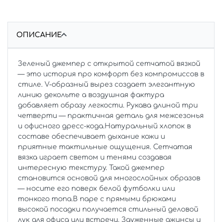
ОПИСАНИЕ
Зеленый джемпер с открытой сетчатой вязкой
— это история про комфорт без компромиссов в
стиле. V-образный вырез создает элегантную
линию декольте а воздушная фактура
добавляет образу легкости. Рукава длиной три
четверти — практичная деталь для межсезонья
и офисного дресс-кода.Натуральный хлопок в
составе обеспечивает дыхание кожи и
приятные тактильные ощущения. Сетчатая
вязка играет светом и тенями создавая
интересную текстуру. Такой джемпер
становится основой для многослойных образов
— носите его поверх белой футболки или
тонкого топа.В паре с прямыми брюками
высокой посадки получается стильный деловой
лук для офиса или встречи. Зауженные джинсы и