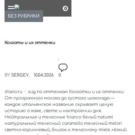
0
БЕЗ РУБРИКИ
Колготы и их оттенки
BY
SERGEY
10.04.2026
0
diano.ru · гид по оттенкам Колготки и их оттенки
От прозрачного молока до густого шоколада —
каждое итальянское название скрывает целую
историю о коже, свете и настроении дня.
Нейтральные и телесные bianco белый naturel
натуральный телесный caramello телесный melon
светло-коричневый, близок к телесному miele лёгкий