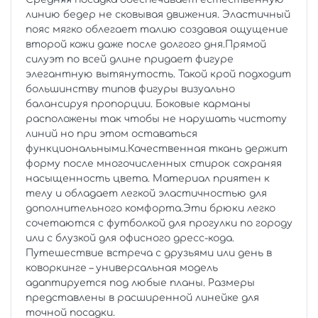
линию бедер не сковывая движения. Эластичный
пояс мягко облегает талию создавая ощущение
второй кожи даже после долгого дня.Прямой
силуэт по всей длине придает фигуре
элегантную вытянутость. Такой крой подходит
большинству типов фигуры визуально
балансируя пропорции. Боковые карманы
расположены так чтобы не нарушать чистоту
линий но при этом оставаться
функциональными.Качественная ткань держит
форму после многочисленных стирок сохраняя
насыщенность цвета. Материал приятен к
телу и обладает легкой эластичностью для
дополнительного комфорта.Эти брюки легко
сочетаются с футболкой для прогулки по городу
или с блузкой для офисного дресс-кода.
Путешествие встреча с друзьями или день в
коворкинге – универсальная модель
адаптируется под любые планы. Размеры
представлены в расширенной линейке для
точной посадки.