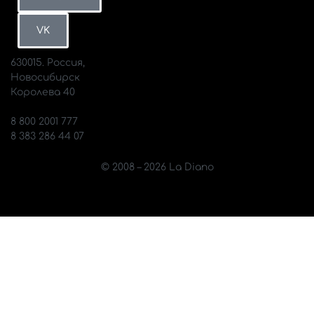
Петербург
ВКонтакте
MAX
VK
630015. Россия,
Новосибирск
Королева 40
info@diano.ru
8 800 2001 777
8 383 286 44 07
© 2008 – 2026 La Diano