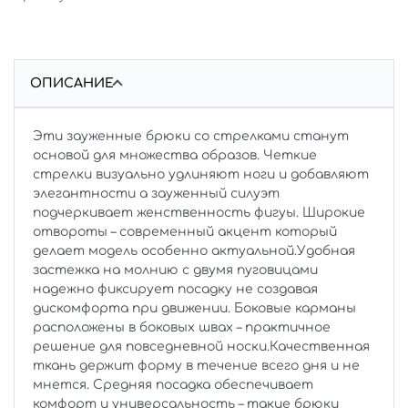
ОПИСАНИЕ
Эти зауженные брюки со стрелками станут
основой для множества образов. Четкие
стрелки визуально удлиняют ноги и добавляют
элегантности а зауженный силуэт
подчеркивает женственность фигуы. Широкие
отвороты – современный акцент который
делает модель особенно актуальной.Удобная
застежка на молнию с двумя пуговицами
надежно фиксирует посадку не создавая
дискомфорта при движении. Боковые карманы
расположены в боковых швах – практичное
решение для повседневной носки.Качественная
ткань держит форму в течение всего дня и не
мнется. Средняя посадка обеспечивает
комфорт и универсальность – такие брюки