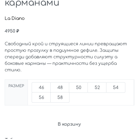
карманами
La Diano
4950
₽
Свободный крой и струящиеся линии превращают
простую прогулку в подиумное дефиле. Защипы
спереди добавляют структурности силуэту а
боковые карманы — практичности без ущерба
стилю.
РАЗМЕР
46
48
50
52
54
56
58
В корзину