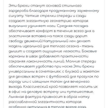
Эти брюки станут основой стильного
гардероба благодаря продуманному зауженному
силуэту. Четкие стрелки спереди и сзади
создают элегантную геометрию которая
визуально удлиняет ноги. Средняя посадка
обеспечивает комфорт в течение всего дня а
эластичная вставка на поясе сзади дарит
свободу движений.Натуральный лен делает
модель идеальной для теплого сезона – ткань
дышит и создает ощущение легкости. Боковые
карманы в швах добавляют практичности
сохраняя лаконичность линий. Молния спереди
обеспечивает удобство при носке.Эти брюки
универсальны в сочетаниях: с блузкой и жакетом
для деловых встреч с футболкой для прогулок по
городу или с изящным топом для вечернего
выхода. Классический крой позволяет носить их
в офис на деловую встречу или путешествие.
Льняная фактура привносит в образ нотку
расслабленной элегантности которая
особенно актуальна в теплое время года.