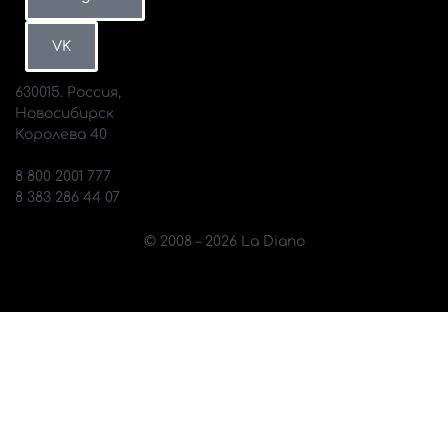
Петербург
ВКонтакте
MAX
VK
630015. Россия,
Новосибирск
Королева 40
info@diano.ru
8 800 2001 777
8 383 286 44 07
© 2008 – 2026 La Diano