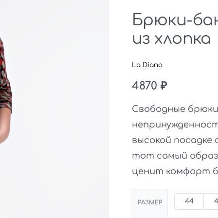
Брюки-ба
из хлопка
La Diano
4870
₽
Свободные брюки
непринужденност
высокой посадке 
тот самый образ
ценит комфорт б
44
РАЗМЕР