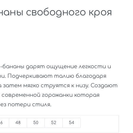
наны свободного кроя
-бананы дарят ощущение легкости и
и. Подчеркивают талию благодаря
а затем мягко струятся к низу. Создают
 современной горожанки которая
ез потери стиля.
46
48
50
52
54