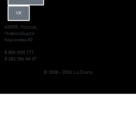
Петербург
ВКонтакте
MAX
VK
630015. Россия,
Новосибирск
Королева 40
info@diano.ru
8 800 2001 777
8 383 286 44 07
© 2008 – 2026 La Diano