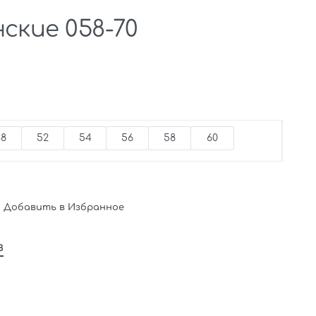
ские 058-70
48
52
54
56
58
60
Добавить в Избранное
в