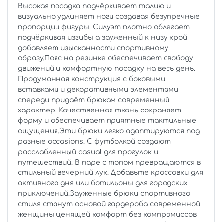
Высокая посадка подчёркивает талию и
визуально удлиняет ноги создавая безупречные
пропорции фигуры. Силуэт плотно облегает
подчёркивая изгибы а зауженный к низу крой
добавляет изысканности спортивному
образу.Пояс на резинке обеспечивает свободу
движений и комфортную посадку на весь день.
Продуманная конструкция с боковыми
вставками и декоративными элементами
спереди придаёт брюкам современный
характер. Качественная ткань сохраняет
форму и обеспечивает приятные тактильные
ощущения.Эти брюки легко адаптируются под
разные occasions. С футболкой создают
расслабленный casual для прогулок и
путешествий. В паре с топом превращаются в
стильный вечерний лук. Добавьте кроссовки для
активного дня или ботильоны для городских
приключений.Зауженные брюки спортивного
стиля станут основой гардероба современной
женщины ценящей комфорт без компромиссов