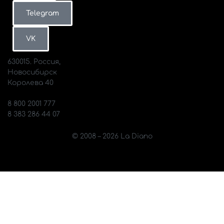
Санк-
Томск
размер
Telegram
Петербург
ВКонтакте
MAX
VK
630015. Россия,
Новосибирск
Королева 40
info@diano.ru
8 800 2001 777
8 383 286 44 07
© 2008 – 2026 La Diano