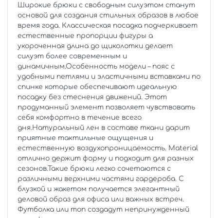
Широкие брюки с свободным силуэтом станут
основой для создания стильных образов в любое
время года. Классическая посадка подчеркивает
естественные пропорции фигуры а
укороченная длина до щиколотки делает
силуэт более современным и
динамичным.Особенность модели – пояс с
удобными петлями и эластичными вставками по
спинке которые обеспечивают идеальную
посадку без стеснения движений. Этот
продуманный элемент позволяет чувствовать
себя комфортно в течение всего
дня.Натуральный лен в составе ткани дарит
приятные тактильные ощущения и
естественную воздухопроницаемость. Material
отлично держит форму и подходит для разных
сезонов.Такие брюки легко сочетаются с
различными верхними частями гардероба. С
блузкой и жакетом получается элегантный
деловой образ для офиса или важных встреч.
Футболка или топ создадут непринужденный