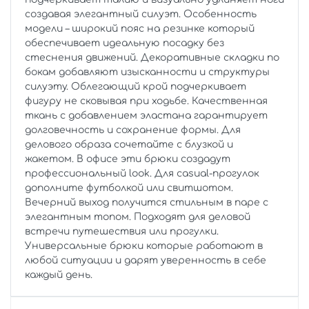
создавая элегантный силуэт. Особенность
модели – широкий пояс на резинке который
обеспечивает идеальную посадку без
стеснения движений. Декоративные складки по
бокам добавляют изысканности и структуры
силуэту. Облегающий крой подчеркивает
фигуру не сковывая при ходьбе. Качественная
ткань с добавлением эластана гарантирует
долговечность и сохранение формы. Для
делового образа сочетайте с блузкой и
жакетом. В офисе эти брюки создадут
профессиональный look. Для casual-прогулок
дополните футболкой или свитшотом.
Вечерний выход получится стильным в паре с
элегантным топом. Подходят для деловой
встречи путешествия или прогулки.
Универсальные брюки которые работают в
любой ситуации и дарят уверенность в себе
каждый день.