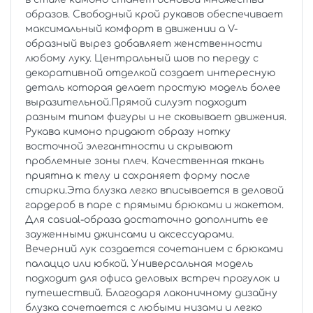
образов. Свободный крой рукавов обеспечивает
максимальный комфорт в движении а V-
образный вырез добавляет женственности
любому луку. Центральный шов по переду с
декоративной отделкой создает интересную
деталь которая делает простую модель более
выразительной.Прямой силуэт подходит
разным типам фигуры и не сковывает движения.
Рукава кимоно придают образу нотку
восточной элегантности и скрывают
проблемные зоны плеч. Качественная ткань
приятна к телу и сохраняет форму после
стирки.Эта блузка легко вписывается в деловой
гардероб в паре с прямыми брюками и жакетом.
Для casual-образа достаточно дополнить ее
зауженными джинсами и аксессуарами.
Вечерний лук создается сочетанием с брюками
палаццо или юбкой. Универсальная модель
подходит для офиса деловых встреч прогулок и
путешествий. Благодаря лаконичному дизайну
блузка сочетается с любыми низами и легко