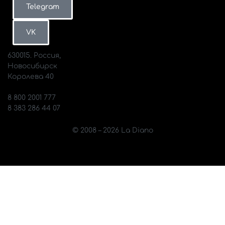
Санк-
Томск
размер
Telegram
Петербург
ВКонтакте
MAX
VK
630015. Россия,
Новосибирск
Королева 40
info@diano.ru
8 800 2001 777
8 383 286 44 07
© 2008 – 2026 La Diano