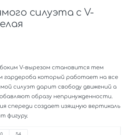
ямого силуэта с V-
елая
лубоким V-вырезом становится тем
 гардероба который работает на все
ямой силуэт дарит свободу движений а
добавляют образу непринужденности.
ия спереди создает изящную вертикаль
т фигуру.
50
54