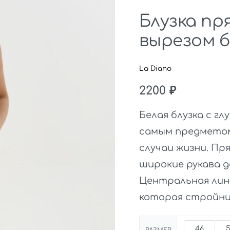
Блузка пр
вырезом б
La Diano
2200
₽
Белая блузка с г
самым предметом
случаи жизни. Пр
широкие рукава 
Центральная лин
которая стройни
46