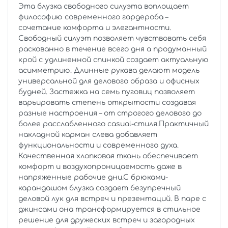
Эта блузка свободного силуэта воплощает
философию современного гардероба –
сочетание комфорта и элегантности.
Свободный силуэт позволяет чувствовать себя
раскованно в течение всего дня а продуманный
крой с удлиненной спинкой создает актуальную
асимметрию. Длинные рукава делают модель
универсальной для делового образа и офисных
будней. Застежка на семь пуговиц позволяет
варьировать степень открытости создавая
разные настроения – от строгого делового до
более расслабленного casual-стиля.Практичный
накладной карман слева добавляет
функциональности и современного духа.
Качественная хлопковая ткань обеспечивает
комфорт и воздухопроницаемость даже в
напряженные рабочие дни.С брюками-
карандашом блузка создает безупречный
деловой лук для встреч и презентаций. В паре с
джинсами она трансформируется в стильное
решение для дружеских встреч и загородных