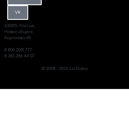
Петербург
ВКонтакте
MAX
VK
630015. Россия,
Новосибирск
Королева 40
info@diano.ru
8 800 2001 777
8 383 286 44 07
© 2008 – 2026 La Diano