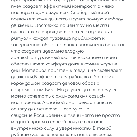
плеч создает эффектный контраст с мягко
ниспадающим силуэтом. Свободный крой
позволяет коже дышать и дает полную свободу
движений. Застежка по центру на шести
пуговицах превращает процесс одевания в
ритуал – каждая пуговица приближает к
завершению образа. Спинка выполнена без швов
что создает идеально гладкую
линию.Натуральный хлопок в составе ткани
обеспечивает комфорт даже в самые жаркие
дни. Материал приятен к телу и не сковывает
движения.В офисе такая рубашка с брюками-
карандашом создаст деловой образ с
современным twist. На дружескую встречу ее
можно сочетать с джинсами для casual-
настроения. А с юбкой она превратится в
основу для женственного лука на
свидание.Расширенные плечи – это не просто
модный прием а способ почувствовать
внутреннюю силу и уверенность. В такой
рубашке легко завоевывать новые высоты.