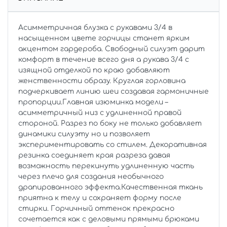
Асимметричная блузка с рукавами 3/4 в
насыщенном цвете горчицы станет ярким
акцентом гардероба. Свободный силуэт дарит
комфорт в течение всего дня а рукава 3/4 с
изящной отделкой по краю добавляют
женственности образу. Круглая горловина
подчеркивает линию шеи создавая гармоничные
пропорции.Главная изюминка модели –
асимметричный низ с удлиненной правой
стороной. Разрез по боку не только добавляет
динамики силуэту но и позволяет
экспериментировать со стилем. Декоративная
резинка соединяет края разреза давая
возможность перекинуть удлиненную часть
через плечо для создания необычного
драпированного эффекта.Качественная ткань
приятна к телу и сохраняет форму после
стирки. Горчичный оттенок прекрасно
сочетается как с деловыми прямыми брюками