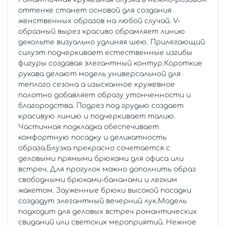
оттенке станет основой для создания
женственных образов на любой случай. V-
образный вырез красиво обрамляет линию
декольте визуально удлиняя шею. Прилегающий
силуэт подчеркивает естественные изгибы
фигуры создавая элегантный контур.Короткие
рукава делают модель универсальной для
теплого сезона а изысканное кружевное
полотно добавляет образу утонченности и
благородства. Подрез под грудью создает
красивую линию и подчеркивает талию.
Частичная подкладка обеспечивает
комфортную посадку и деликатность
образа.Блузка прекрасно сочетается с
деловыми прямыми брюками для офиса или
встреч. Для прогулок можно дополнить образ
свободными брюками-бананами и легким
жакетом. Зауженные брюки высокой посадки
создадут элегантный вечерний лук.Модель
подходит для деловых встреч романтических
свиданий или светских мероприятий. Нежное