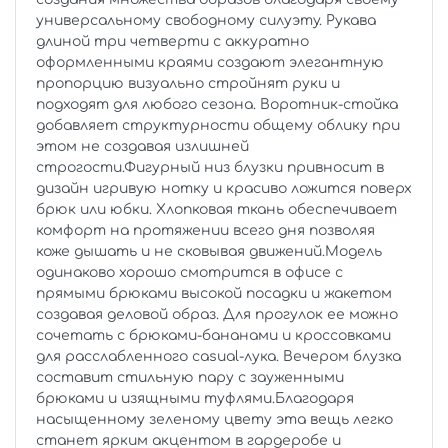
универсальному свободному силуэту. Рукава
длиной три четверти с аккуратно
оформленными краями создают элегантную
пропорцию визуально стройнят руки и
подходят для любого сезона. Воротник-стойка
добавляет структурности общему облику при
этом не создавая излишней
строгости.Фигурный низ блузки привносит в
дизайн игривую нотку и красиво ложится поверх
брюк или юбки. Хлопковая ткань обеспечивает
комфорт на протяжении всего дня позволяя
коже дышать и не сковывая движений.Модель
одинаково хорошо смотрится в офисе с
прямыми брюками высокой посадки и жакетом
создавая деловой образ. Для прогулок ее можно
сочетать с брюками-бананами и кроссовками
для расслабленного casual-лука. Вечером блузка
составит стильную пару с зауженными
брюками и изящными туфлями.Благодаря
насыщенному зеленому цвету эта вещь легко
станет ярким акцентом в гардеробе и