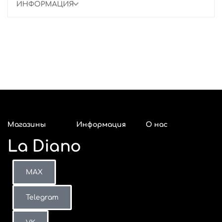
ИНФОРМАЦИЯ
Магазины
Информация
О нас
La Diano
Адреса
Красноярск
Оплата и
Покупателям
О компании
магазинов La
возврат
к
Diano в
Как
Телеграм
Сотрудничество
Р
MAX
Новосибирске
определить
с
Санк-
Томск
размер
Telegram
Петербург
ВКонтакте
MAX