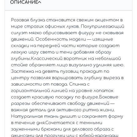
ОПИСАНИЕ
Розовая блузка становится свежим акцентом в
мире строгих офисных луков. Полуприлегающий
силуэт мягко обрисовывает фигуру не сковывая
движений. Особенность модели — изящные
складки на передней части которые создают
легкую игру света и тени добавляя образу
глубины.Классический воротник на небольшой
стойке обрамляет лицо визуально удлиняя шею.
Застежка на девять пуговиц проходит по
центру позволяя варьировать глубину выреза в
зависимости от повода. Спинка с
горизонтальной линией на уровне лопаток
создает красивую посадку по фигуре.Боковые
разрезы обеспечивают свободу движений —
важная деталь для активного ритма жизни.
Натуральная ткань дышит и сохраняет форму
в течение дня.Сочетается с темными
зауженными брюками для делового образа с
джинсами для прогулки или с юбкой-карандаш