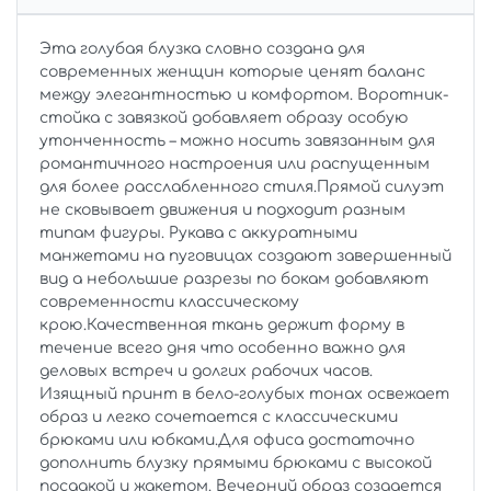
Эта голубая блузка словно создана для
современных женщин которые ценят баланс
между элегантностью и комфортом. Воротник-
стойка с завязкой добавляет образу особую
утонченность – можно носить завязанным для
романтичного настроения или распущенным
для более расслабленного стиля.Прямой силуэт
не сковывает движения и подходит разным
типам фигуры. Рукава с аккуратными
манжетами на пуговицах создают завершенный
вид а небольшие разрезы по бокам добавляют
современности классическому
крою.Качественная ткань держит форму в
течение всего дня что особенно важно для
деловых встреч и долгих рабочих часов.
Изящный принт в бело-голубых тонах освежает
образ и легко сочетается с классическими
брюками или юбками.Для офиса достаточно
дополнить блузку прямыми брюками с высокой
посадкой и жакетом. Вечерний образ создается