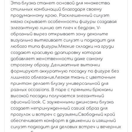
Эта блузка станет основой для множества
стильных комбинаций благодаря своему
продуманному крою. Расклешенный силуэт
мягко скрывает особенности фигуры создавая
элегантную линию от плеч к бедрам. V-
образный вырез открывает зону декольте
визуально вытягивает силуэт и подходит для
любого типа фигуры.Мягкие складки на груди
создают красивую драпировку которая
добавляет женственности даже самому
строгому образу. Деликатные вытачки
формируют аккуратную посадку по фигуре без
лишнего облегания.Легкая ткань с цветочным
принтом делает блузку универсальной для
разных occasions. В паре с прямыми брюками
высокой посадки получается элегантный
офисный look. С зауженными джинсами блузка
создает непринужденный casual образ для
прогулок и встреч с друзьями.Свободный крой
обеспечивает комфорт в движении а изящный
силуэт подходит для деловых встреч и вечерних