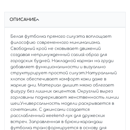
ОПИСАНИЕ
Белая футболка прямого силуэта воплощает
философию современного минимализма.
Свободный крой не сковывает движений
создавая непринужденный casual-образ для
городских будней. Накладной карман на груди
добавляет функциональности и визуально
структурирует простой силуэт.Натуральный
хлопок обеспечивает комфорт кожи даже в
жаркие дни. Материал дышит мягко облегает
фигуру без лишних акцентов. Округлый вырез
горловины подчеркивает женственность линии
шеи.Универсальность модели раскрывается в
сочетаниях. С джинсами создается
расслабленный weekend-лук для дружеских
встреч. Заправленная в брюки-карандаш
футболка трансформируется в основу для