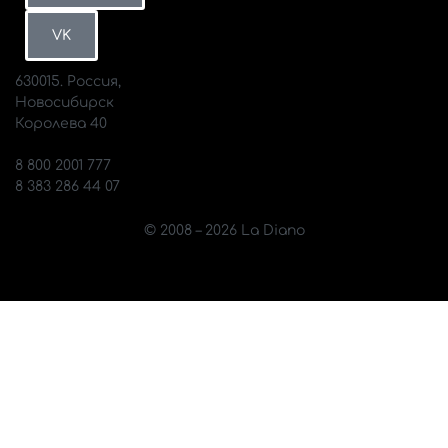
ВКонтакте
MAX
VK
630015. Россия,
Новосибирск
Королева 40
info@diano.ru
8 800 2001 777
8 383 286 44 07
© 2008 – 2026 La Diano