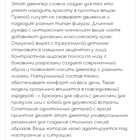
Этот джемпер словно создан для тех кто
умеет находить красоту в простых вещах.
Прямой силуэт не сковывает движения и
подходит разным типам фигуры. Длинные
рукава с интересным членением выше локтя
добавляют динамики классическому крою.
Округлый вырез с треугольной деталью
становится изящным акцентом у лица.
Контрастная широкая полоса по низу с
боковыми разрезами создает современный
образ и позволяет носить джемпер с разными
низами. Натуральный состав ткани
обеспечивает комфорт на весь день. Такая
модель органично впишется в повседневный
гардероб – с брюками для офиса с джинсами для
прогулок или с юбкой для дружеской встречи.
Сочетание однотонных деталей с ярким
принтом делает этот джемпер универсальным
решением для создания стильных casual
образов. Вещь которая легко адаптируется под
настроение и ситуацию.