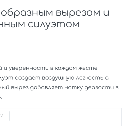
V-образным вырезом и
нным силуэтом
 и уверенность в каждом жесте.
луэт создает воздушную легкость а
ный вырез добавляет нотку дерзости в
.
52